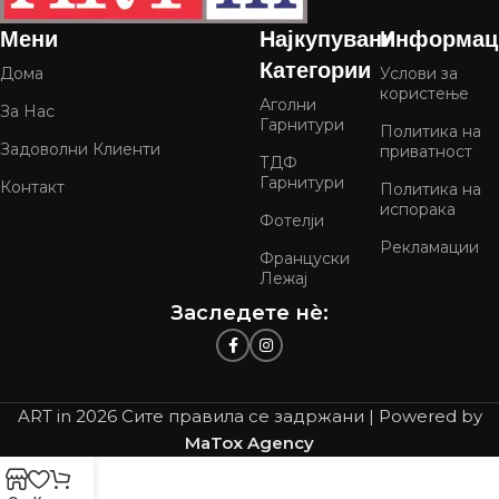
Мени
Најкупувани
Информац
Категории
Дома
Услови за
користење
Аголни
За Нас
Гарнитури
Политика на
Задоволни Клиенти
приватност
ТДФ
Гарнитури
Контакт
Политика на
испорака
Фотелји
Рекламации
Француски
Лежај
Заследете нѐ:
ART in
2026 Сите правила се задржани | Powered by
MaTox Agency