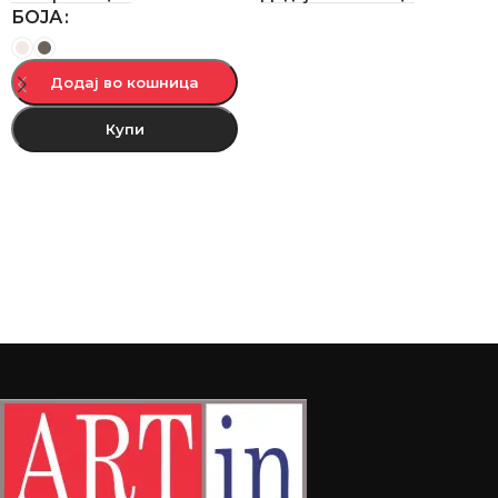
БОЈА
Додај во кошница
Купи