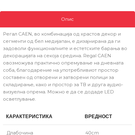
Опис
Регал CAEN, во комбинација од храстов декор и
сегменти од бел медијапан, е дизајнирана да ги
задоволи функционалните и естетските барања во
декорацијата на секоја средина. Regal CAEN
овозможува практично опремување на дневната
соба, благодарение на употребливиот простор
составен од отворени и затворени полици за
складирање, како и простор за ТВ и друга аудио-
визуелна опрема. Можно е да се додаде LED
осветлување.
КАРАКТЕРИСТИКА
ВРЕДНОСТ
Длабочина
40cm