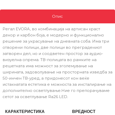
Опис
Регал EVORA, во комбинација на артисан храст
декор и карбон боја, е модерно и функционално
решение за украсување на дневната соба. Има три
отворени полици, две полици во преградениот
затворен дел, но и соодветен простор за аудио-
визуелна опрема. ТВ-полицата во рамките на
решетката има можност за зголемување на
ширината, задоволување на просторната изведба за
50-инчен ТВ-уред, а придонесот кон веќе
истакнатата естетика е можноста за инсталирање на
дополнително осветлување.Ние го препорачуваме
сетот за осветлување Ra26 LED.
КАРАКТЕРИСТИКА
ВРЕДНОСТ