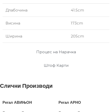
Длабочина
41.5cm
Висина
173cm
Ширина
205cm
Процес на Нарачка
Штоф Карти
Слични Производи
Регал АВИЊОН
Регал АРНО