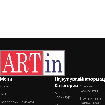
Мени
Најкупувани
Информац
Категории
Дома
Услови за
користење
Аголни
За Нас
Гарнитури
Политика на
Задоволни Клиенти
приватност