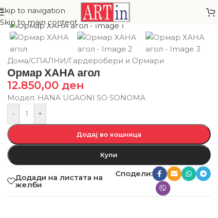
Skip to navigation
Skip to main content
Дома
/
СПАЛНИ
/
Гардеробери и Ормари
Ормар ХАНА агол
12.850,00
ден
Модел: HANA UGAONI SO SONOMA
-
+
Додај во кошница
Купи
Сподели:
Додади на листата на
желби