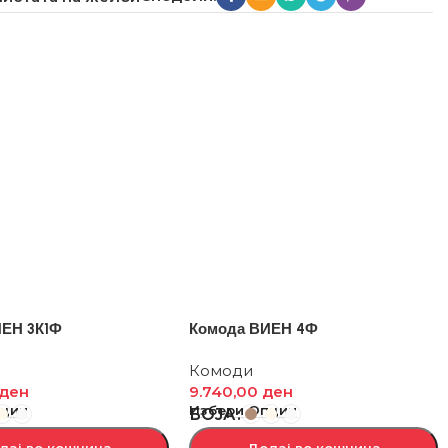
ИЕН 3К1Ф
Комода ВИЕН 4Ф
Комоди
ден
9.740,00
ден
пции
Избери Опции
БОЈА
дај во кошница
Додај во кошница