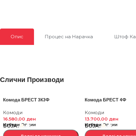
Опис
Процес на Нарачка
Штоф Ка
Слични Производи
Комода БРЕСТ 3К3Ф
Комода БРЕСТ 4Ф
Комоди
Комоди
16.580,00
ден
13.700,00
ден
Избери Опции
Избери Опции
БОЈА
БОЈА
Додај во кошница
Додај во кошн