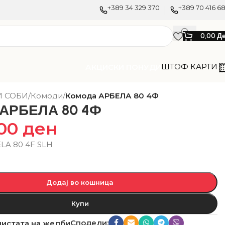
+389 34 329 370
+389 70 416 6
0,00
Д
ШТОФ КАРТИ
АКЦИСКИ ПОНУДИ
И СОБИ
/
Комоди
/
Комода АРБЕЛА 80 4Ф
 АРБЕЛА 80 4Ф
,00
ден
LA 80 4F SLH
Додај во кошница
Купи
Сподели:
листата на желби