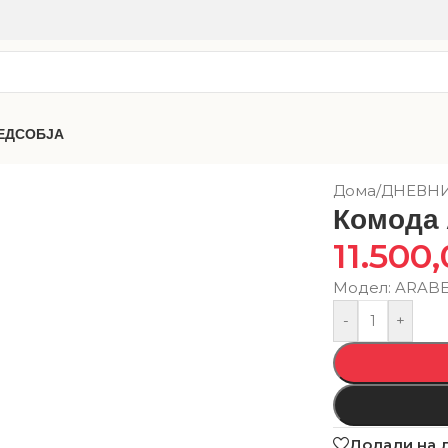
ЕДСОБЈА
Дома
/
ДНЕВН
Комода
11.500
Модел: ARABE
-
+
Додади на 