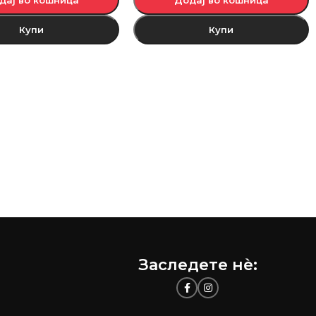
Купи
Купи
Заследете нѐ: