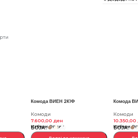
рти
Комода ВИЕН 2К1Ф
Комода В
Комоди
Комоди
7.600,00
ден
10.350,00
Избери Опции
Избери О
БОЈА
БОЈА
ица
Додај во кошница
До