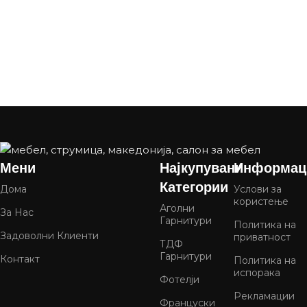
Мени
Најкупувани
Информац
Категории
Дома
Услови за
користење
Аголни
За Нас
Гарнитури
Политика на
Задоволни Клиенти
приватност
ТДФ
Гарнитури
Контакт
Политика на
испорака
Фотелји
Рекламации
Француски