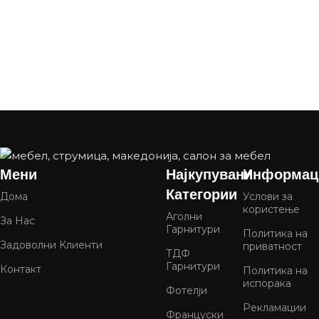
Мени
Најкупувани
Информац
Категории
Дома
Услови за
користење
Аголни
За Нас
Гарнитури
Политика на
Задоволни Клиенти
приватност
ТДФ
Гарнитури
Контакт
Политика на
испорака
Фотелји
Рекламации
Француски