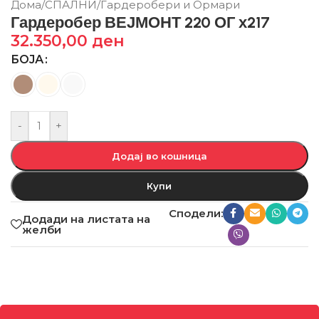
Дома
/
СПАЛНИ
/
Гардеробери и Ормари
Гардеробер ВЕЈМОНТ 220 ОГ х217
32.350,00
ден
БОЈА
-
+
Додај во кошница
Купи
Сподели:
Додади на листата на
желби