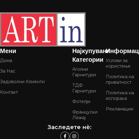
Мени
Најкупувани
Информац
Категории
Дома
Услови за
користење
Аголни
За Нас
Гарнитури
Политика на
Задоволни Клиенти
приватност
ТДФ
Гарнитури
Контакт
Политика на
испорака
Фотелји
Рекламации
Француски
Лежај
Заследете нѐ: