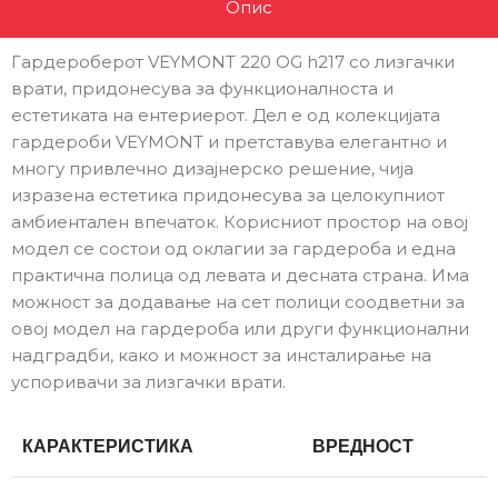
Опис
Гардероберот VEYMONT 220 OG h217 со лизгачки
врати, придонесува за функционалноста и
естетиката на ентериерот. Дел е од колекцијата
гардероби VEYMONT и претставува елегантно и
многу привлечно дизајнерско решение, чија
изразена естетика придонесува за целокупниот
амбиентален впечаток. Корисниот простор на овој
модел се состои од оклагии за гардероба и една
практична полица од левата и десната страна. Има
можност за додавање на сет полици соодветни за
овој модел на гардероба или други функционални
надградби, како и можност за инсталирање на
успоривачи за лизгачки врати.
КАРАКТЕРИСТИКА
ВРЕДНОСТ