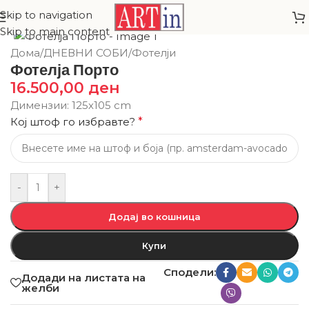
Skip to navigation
Skip to main content
Дома
/
ДНЕВНИ СОБИ
/
Фотелји
Фотелја Порто
16.500,00
ден
Димензии: 125х105 cm
Кој штоф го избравте?
*
-
+
Додај во кошница
Купи
Сподели:
Додади на листата на
желби