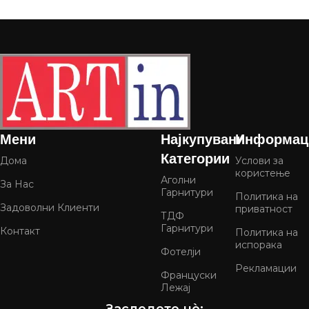
Мени
Најкупувани
Информац
Категории
Дома
Услови за
користење
Аголни
За Нас
Гарнитури
Политика на
Задоволни Клиенти
приватност
ТДФ
Гарнитури
Контакт
Политика на
испорака
Фотелји
Рекламации
Француски
Лежај