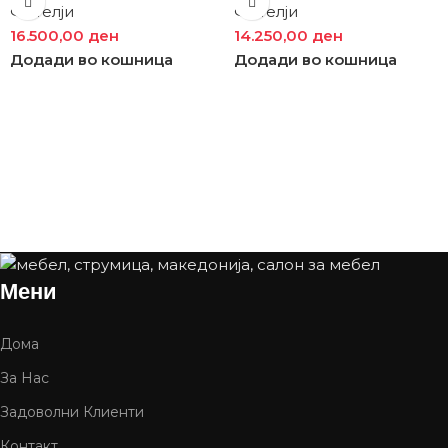
Фотелји
Фотелји
16.500,00
ден
14.250,00
ден
Додади во кошница
Додади во кошница
Мени
Дома
За Нас
Задоволни Клиенти
Контакт