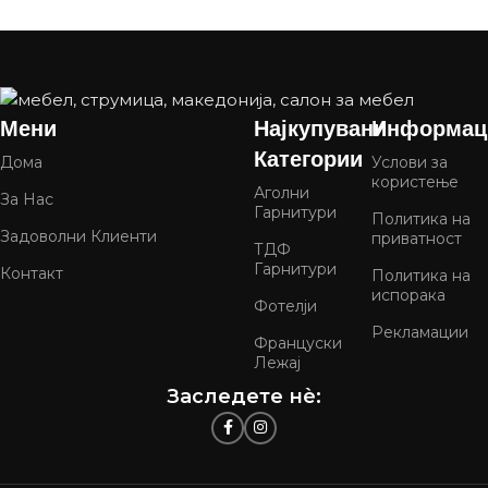
Мени
Најкупувани
Информац
Категории
Дома
Услови за
користење
Аголни
За Нас
Гарнитури
Политика на
Задоволни Клиенти
приватност
ТДФ
Гарнитури
Контакт
Политика на
испорака
Фотелји
Рекламации
Француски
Лежај
Заследете нѐ: