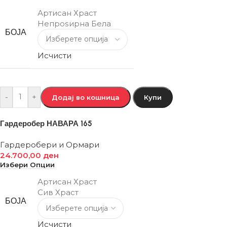
Артисан Храст
Непроѕирна Бела
БОЈА
Исчисти
-
+
Додај во кошница
Купи
Гардеробер НАВАРА 165
Гардеробери и Ормари
24.700,00
ден
Избери Опции
Артисан Храст
Сив Храст
БОЈА
Исчисти