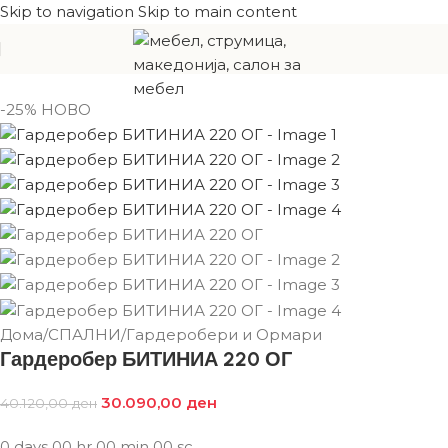
Skip to navigation
Skip to main content
-25%
НОВО
Дома
/
СПАЛНИ
/
Гардеробери и Ормари
Гардеробер БИТИНИА 220 ОГ
30.090,00
ден
40.120,00
ден
0
days
00
hr
00
min
00
sc