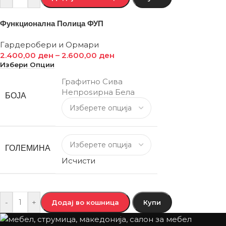
Функционална Полица ФУП
Гардеробери и Ормари
2.400,00
ден
–
2.600,00
ден
Избери Опции
Графитно Сива
Непроѕирна Бела
БОЈА
ГОЛЕМИНА
Исчисти
-
+
Додај во кошница
Купи