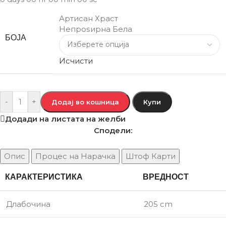
Артисан Храст
Непроѕирна Бела
БОЈА
Исчисти
-
+
Додај во кошница
Купи
Додади на листата на желби
Сподели:
Опис
Процес на Нарачка
Штоф Карти
КАРАКТЕРИСТИКА
ВРЕДНОСТ
Длабочина
205 cm