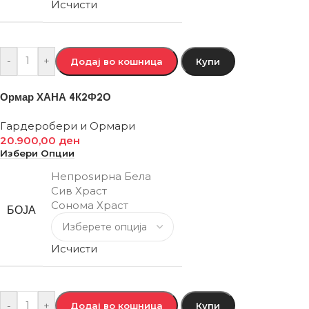
Исчисти
-
+
Додај во кошница
Купи
Ормар ХАНА 4К2Ф2О
Гардеробери и Ормари
20.900,00
ден
Избери Опции
Непроѕирна Бела
Сив Храст
Сонома Храст
БОЈА
Исчисти
-
+
Додај во кошница
Купи