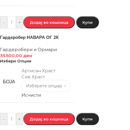
-
+
Додај во кошница
Купи
Гардеробер НАВАРА ОГ 2К
Гардеробери и Ормари
35.500,00
ден
Избери Опции
Артисан Храст
Сив Храст
БОЈА
Исчисти
-
+
Додај во кошница
Купи