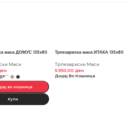
ка маса ДОМУС 135х80
Трпезариска маса ИТАКА 135х80
ски Маси
Трпезариски Маси
ден
5.950,00
ден
пции
Додај Во Кошница
дај во кошница
Купи