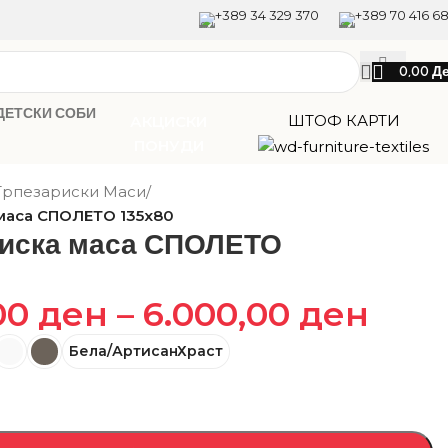
+389 34 329 370
+389 70 416 6
0,00
Д
ДЕТСКИ СОБИ
ШТОФ КАРТИ
АКЦИСКИ
ПОНУДИ
Трпезариски Маси
/
маса СПОЛЕТО 135х80
риска маса СПОЛЕТО
00
ден
–
6.000,00
ден
Бела/АртисанХраст