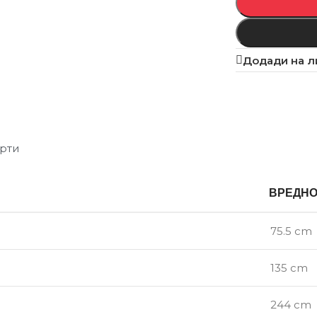
Додади на л
рти
ВРЕДН
75.5 cm
135 cm
244 cm