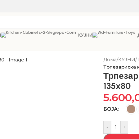
И
КУЈНИ
Дома
/
КУЈНИ
/
Трпезариска 
Трпеза
135х80
5.600,
БОЈА
-
+