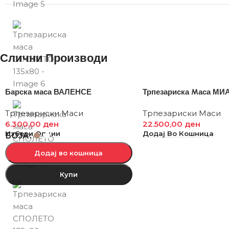
Слични Производи
Барска маса ВАЛЕНСЕ
Трпезариска Mаса МИ
Трпезариски Маси
Трпезариски Маси
6.300,00
ден
22.500,00
ден
Избери Опции
Додај Во Кошница
БОЈА
Додај во кошница
Купи