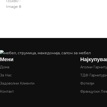
Мени
Најкупува
Дома
Аголни Гарнит
За Нас
ТДФ Гарнитур
Задоволни Клиенти
Фотелји
Контакт
Француски Леж