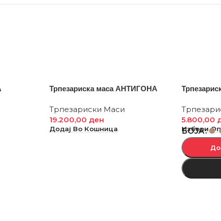
А
Трпезариска маса АНТИГОНА
Трпезарис
Трпезариски Маси
Трпезари
19.200,00
ден
5.800,00
Додај Во Кошница
Избери О
БОЈА
До