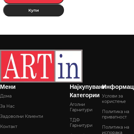
Купи
Мени
Најкупувани
Информац
Категории
Дома
Услови за
користење
Аголни
За Нас
Гарнитури
Политика на
Задоволни Клиенти
приватност
ТДФ
Гарнитури
Контакт
Политика на
испорака