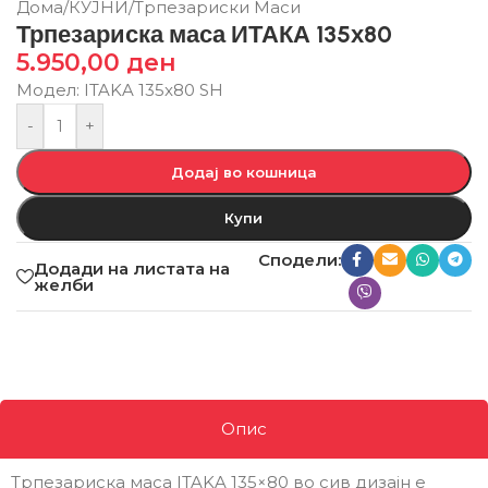
Дома
/
КУЈНИ
/
Трпезариски Маси
Трпезариска маса ИТАКА 135х80
5.950,00
ден
Модел: ITAKA 135x80 SH
-
+
Додај во кошница
Купи
Сподели:
Додади на листата на
желби
Опис
Трпезариска маса ITAKA 135×80 во сив дизајн е