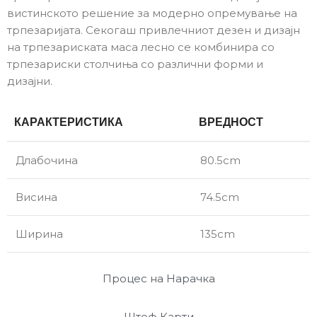
вистинското решение за модерно опремување на
трпезаријата. Секогаш привлечниот дезен и дизајн
на трпезариската маса лесно се комбинира со
трпезариски столчиња со различни форми и
дизајни.
КАРАКТЕРИСТИКА
ВРЕДНОСТ
Длабочина
80.5cm
Висина
74.5cm
Ширина
135cm
Процес на Нарачка
Штоф Карти