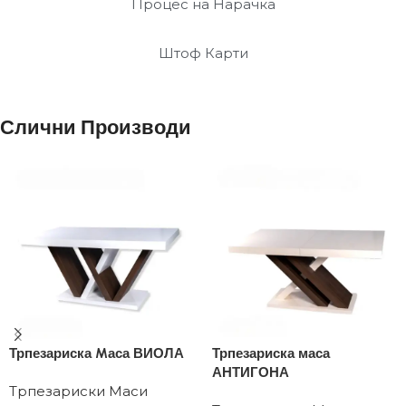
Процес на Нарачка
Штоф Карти
Слични Производи
Трпезариска Mаса ВИОЛА
Трпезариска маса
АНТИГОНА
Трпезариски Маси