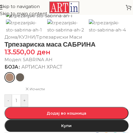
Skip to navigation
Skip to main content
Дома
/
КУЈНИ
/
Трпезариски Маси
Трпезариска маса САБРИНА
13.550,00
ден
Модел: SABRINA AH
БОЈА
АРТИСАН ХРАСТ
Исчисти
-
+
Додај во кошница
Купи