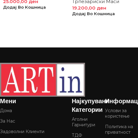
25.000,00
ден
Трпезариски Маси
Додај Во Кошница
19.200,00
ден
Додај Во Кошница
Мени
Најкупувани
Информац
Категории
Дома
Услови за
користење
Аголни
За Нас
Гарнитури
Политика на
Задоволни Клиенти
приватност
ТДФ