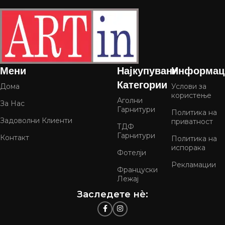
Мени
Најкупувани
Информац
Категории
Дома
Услови за
користење
Аголни
За Нас
Гарнитури
Политика на
Задоволни Клиенти
приватност
ТДФ
Гарнитури
Контакт
Политика на
испорака
Фотелји
Рекламации
Француски
Лежај
Заследете нѐ: