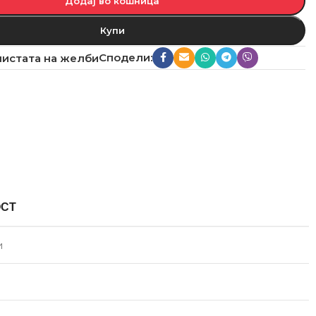
Додај во кошница
Купи
Сподели:
листата на желби
ОСТ
и