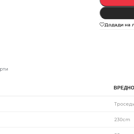
Додади на 
рти
ВРЕДН
Тросед
230cm