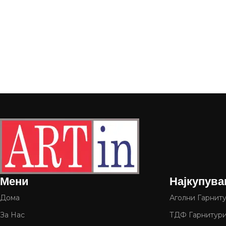
Мени
Најкупува
Дома
Аголни Гарнит
За Нас
ТДФ Гарнитур