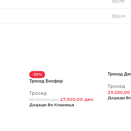
95cm
110cm
Тросед Де
-30%
Тросед Босфор
Тросед
29.250,0
Тросед
Додади В
27.300,00
ден
39.000,00
ден
Додади Во Кошница