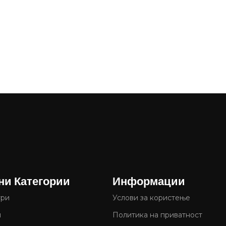
ни Категории
Информации
ури
Услови за користење
и
Политика на приватност