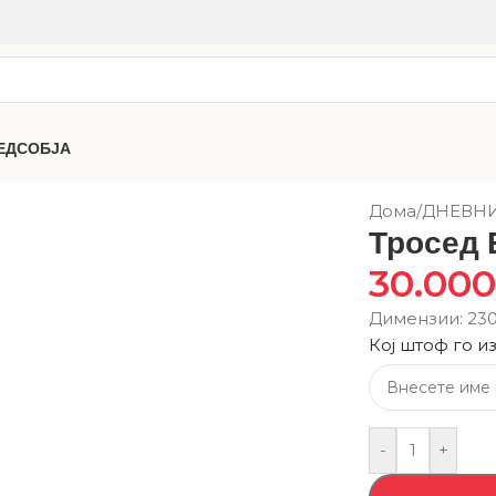
ЕДСОБЈА
Дома
/
ДНЕВН
Тросед 
30.00
Димензии: 23
Кој штоф го и
-
+