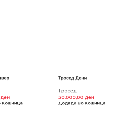
нвер
Тросед Дени
Тросед
0
ден
30.000,00
ден
о Кошница
Додади Во Кошница