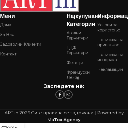
Мени
Најкупувани
Информац
Категории
Дома
Услови за
користење
Аголни
За Нас
Гарнитури
Политика на
Задоволни Клиенти
приватност
ТДФ
Гарнитури
Контакт
Политика на
испорака
Фотелји
Рекламации
Француски
Лежај
Заследете нѐ:
ART in
2026 Сите правила се задржани | Powered by
MaTox Agency