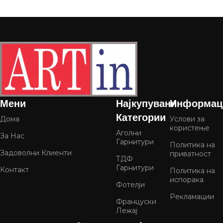
Мени
Најкупувани
Информац
Категории
Дома
Услови за
користење
Аголни
За Нас
Гарнитури
Политика на
Задоволни Клиенти
приватност
ТДФ
Гарнитури
Контакт
Политика на
испорака
Фотелји
Рекламации
Француски
Лежај