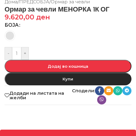
Дома
/
ПРЕДСОБЈА
/
Ормар за чевли
Ормар за чевли МЕНОРКА 1К ОГ
9.620,00
ден
БОЈА
-
+
Додај во кошница
Купи
Сподели:
Додади на листата на
желби