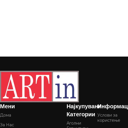
Мени
Најкупувани
Информац
Категории
Дома
Услови за
користење
Аголни
За Нас