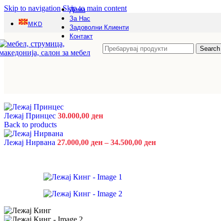
Skip to navigation
Skip to main content
Непроѕирна Бела
Дома
Сив Храст
За Нас
Боја
MKD
Задоволни Клиенти
Контакт
Исчисти
Search
Додај во кошница
Купи
-
+
НОВО
Брз преглед
Додади на листата на желби
Компјутерска маса ЕРАТОСТЕН ЛП
Лежај Принцес
30.000,00
ден
Back to products
Компјутерски Маси
12.500,00
ден
Лежај Нирвана
27.000,00
ден
–
34.500,00
ден
Избери опции
Артисан Храст
Непроѕирна Бела
Боја
Исчисти
Додај во кошница
Купи
-
+