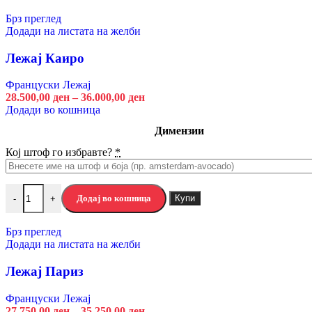
Брз преглед
Брз преглед
Додади на листата на желби
Додади на листата на желби
Елемент на предсобје БЕЛФОРТ КОМ
Лежај Каиро
Предсобја
Француски Лежај
6.200,00
ден
28.500,00
ден
–
36.000,00
ден
Додади во кошница
Димензии
Кој штоф го избравте?
*
Додај во кошница
Купи
-
+
Брз преглед
Додади на листата на желби
Лежај Париз
Француски Лежај
27.750,00
ден
–
35.250,00
ден