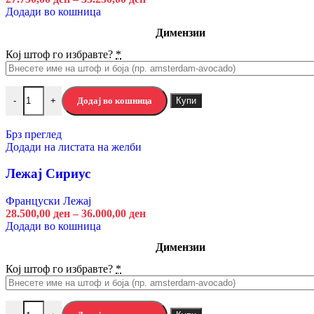
Додади во кошница
Димензии
Кој штоф го избравте?
*
Додај во кошница
Купи
-
+
Брз преглед
Додади на листата на желби
Лежај Сириус
Француски Лежај
28.500,00
ден
–
36.000,00
ден
Додади во кошница
Димензии
Кој штоф го избравте?
*