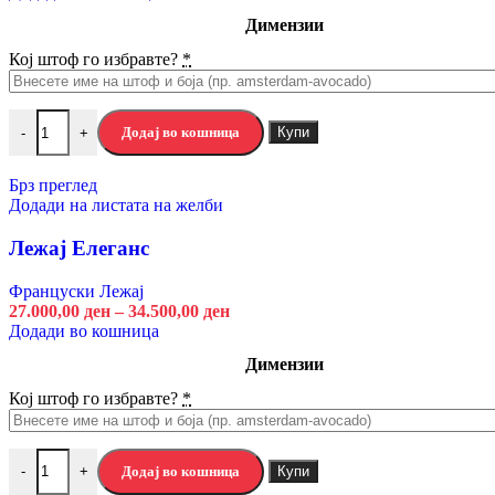
Брз преглед
Додади на листата на желби
Димензии
Кој штоф го избравте?
*
Елемент на предсобје АРАН ЦИВ
Предсобја
Артисан Храст
Додај во кошница
Купи
-
+
Кашмир Бело
Боја
Брз преглед
Исчисти
Додади на листата на желби
Додај во кошница
Купи
-
+
Лежај Елеганс
4.580,00
ден
Француски Лежај
Додај во кошница
27.000,00
ден
–
34.500,00
ден
Брз преглед
Додади во кошница
Додади на листата на желби
Димензии
Елемент на предсобје БЕЛФОРТ 1К1Ф
Кој штоф го избравте?
*
Предсобја
8.580,00
ден
Додај во кошница
Купи
-
+
Додај во кошница