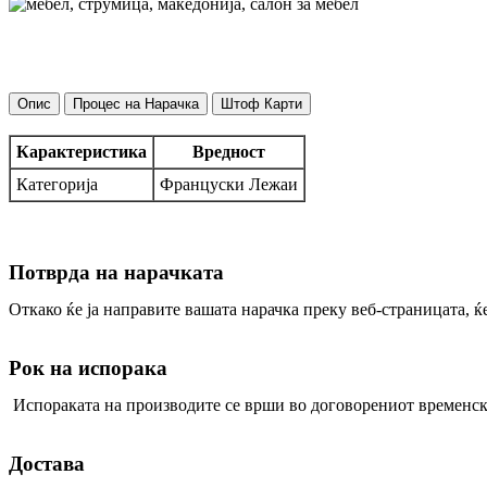
Додај во кошница
Брз преглед
Додади на листата на желби
Eлемент на претсобје КОМО П2 ОГ
Опис
Процес на Нарачка
Штоф Карти
Предсобја
11.340,00
ден
Карактеристика
Вредност
Категорија
Француски Лежаи
Избери опции
Брз преглед
Додади на листата на желби
Елемент на предсобје АРАН 1К1Ф
Потврда на нарачката
Откако ќе ја направите вашата нарачка преку веб-страницата, ќ
Предсобја
Артисан Храст
Кашмир Бело
Рок на испорака
Боја
Исчисти
Испораката на производите се врши во договорениот временск
Додај во кошница
Купи
-
+
Достава
5.920,00
ден