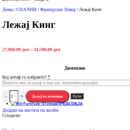
-25%
НОВО
Брз преглед
Дома
/
СПАЛНИ
/
Француски Лежај
/
Лежај Кинг
Додади на листата на желби
Лежај Кинг
Компјутерска маса ЕУДОКС
Компјутерски Маси
9.210,00
ден
12.280,00
ден
Избери опции
27.000,00
ден
–
34.500,00
ден
Артисан Храст
Непроѕирна Бела
Боја
Димензии
Исчисти
Кој штоф го избравте?
*
Додај во кошница
Купи
-
+
Додај во кошница
Купи
-
+
ПРЕДСОБЈА
Додади на листата на желби
Сподели:
Предсобја
популарно
Ормар за чевли