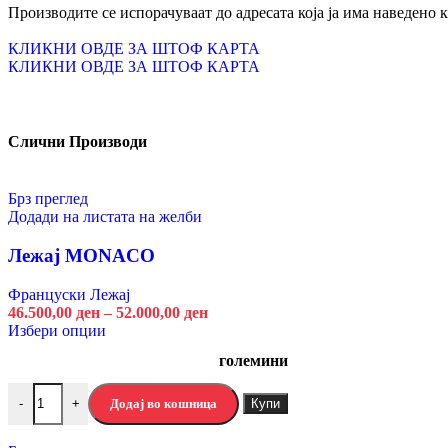
Производите се испорачуваат до адресата која ја има наведено 
Избери опции
Брз преглед
КЛИКНИ ОВДЕ ЗА ШТОФ КАРТА
Додади на листата на желби
КЛИКНИ ОВДЕ ЗА ШТОФ КАРТА
Елемент на предсобје АРАН КОМ
Предсобја
Слични Производи
Артисан Храст
Кашмир Бело
Боја
Брз преглед
Исчисти
Додади на листата на желби
Додај во кошница
Купи
-
+
Лежај MONACO
5.840,00
ден
Француски Лежај
Избери опции
46.500,00
ден
–
52.000,00
ден
Брз преглед
Избери опции
Додади на листата на желби
големини
Елемент на предсобје АРАН ОГ
Додај во кошница
Купи
-
+
Предсобја
Артисан Храст