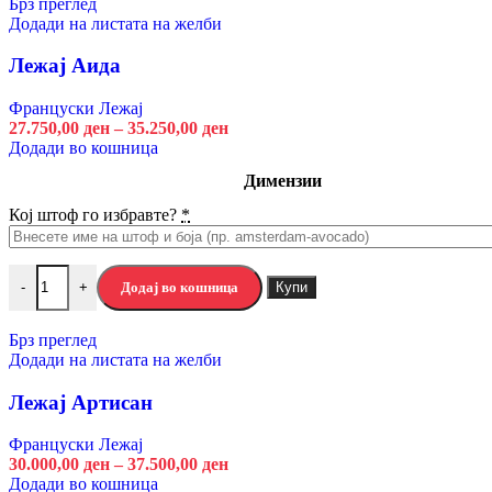
Брз преглед
Кашмир Бело
Боја
Додади на листата на желби
Исчисти
Лежај Аида
Додај во кошница
Купи
-
+
Француски Лежај
2.570,00
ден
27.750,00
ден
–
35.250,00
ден
Додади во кошница
Избери опции
Брз преглед
Димензии
Додади на листата на желби
Кој штоф го избравте?
*
Елемент на предсобје АРАН П1 ОГ
Предсобја
Додај во кошница
Купи
-
+
Артисан Храст
Кашмир Бело
Боја
Брз преглед
Додади на листата на желби
Исчисти
Лежај Артисан
Додај во кошница
Купи
-
+
9.110,00
ден
Француски Лежај
30.000,00
ден
–
37.500,00
ден
Избери опции
Додади во кошница