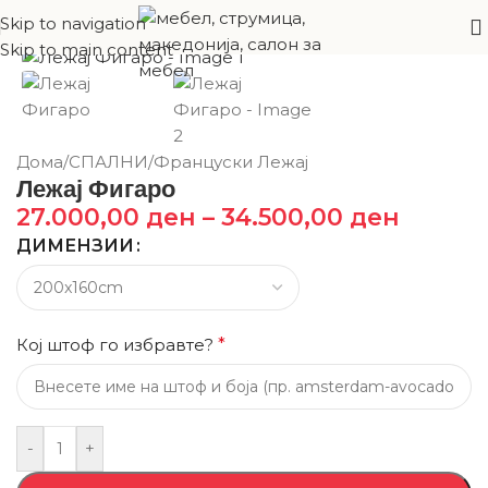
Skip to navigation
Skip to main content
Дома
/
СПАЛНИ
/
Француски Лежај
Лежај Фигаро
27.000,00
ден
–
34.500,00
ден
ДИМЕНЗИИ
Кој штоф го избравте?
*
-
+