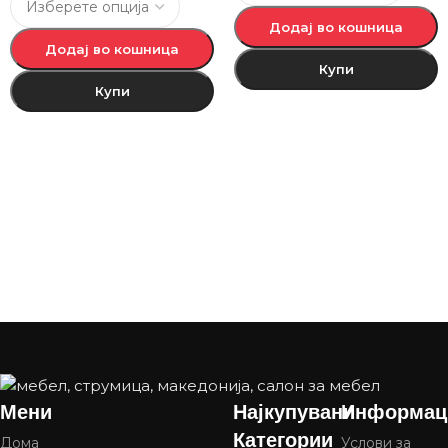
Додај во кошница
Додај во кошница
Купи
Купи
Мени
Најкупувани
Информац
Категории
Дома
Услови за