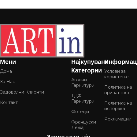
Мени
Најкупувани
Информац
Категории
Дома
Услови за
користење
Аголни
За Нас
Гарнитури
Политика на
Задоволни Клиенти
приватност
ТДФ
Гарнитури
Контакт
Политика на
испорака
Фотелји
Рекламации
Француски
Лежај