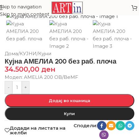
Skip to navigation
Skip to main content
Дома
/
КУЈНИ
/
Кујни
Кујна АМЕЛИА 200 без раб. плоча
34.500,00
ден
Модел: AMELIA 200 OB/BeMF
-
+
Додај во кошница
Купи
Сподели:
Додади на листата на
желби