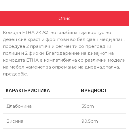
Опис
Комода ЕТНА 2К2Ф, во комбинација корпус во
дезен сив храст и фронтови во бел сјаен медијапан,
поседува 2 практични сегменти со преградни
полици и 2 фиоки. Благодарение на дизајнот на
комодата ЕТНА е компатибилна со различни модели
на мебел наменет за опремање на дневна,спална,
предсобје.
КАРАКТЕРИСТИКА
ВРЕДНОСТ
Длабочина
35cm
Висина
90.5cm