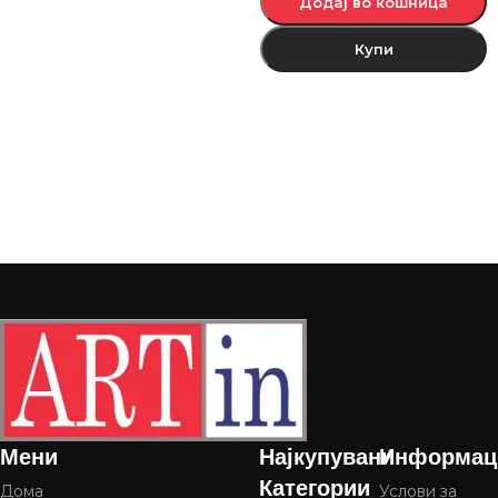
Додај во кошница
Купи
Мени
Најкупувани
Информац
Категории
Дома
Услови за