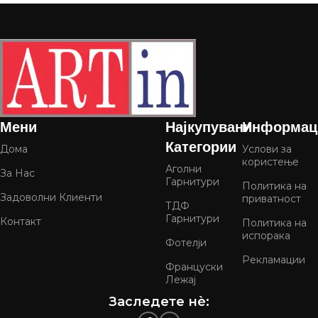
Мени
Најкупувани
Информац
Категории
Дома
Услови за
користење
Аголни
За Нас
Гарнитури
Политика на
Задоволни Клиенти
приватност
ТДФ
Гарнитури
Контакт
Политика на
испорака
Фотелји
Рекламации
Француски
Лежај
Заследете нѐ: