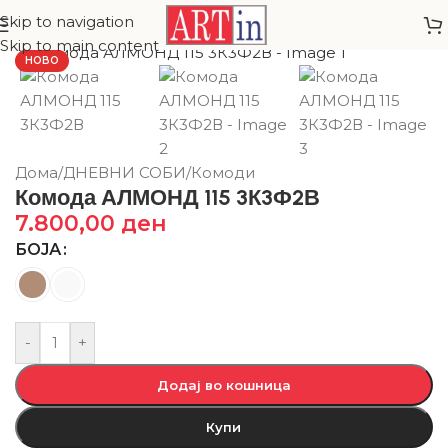
Skip to navigation
Skip to main content
НОВО
Дома
/
ДНЕВНИ СОБИ
/
Комоди
Комода АЛМОНД 115 3К3Ф2В
7.800,00
ден
БОЈА
-
+
Додај во кошница
Купи