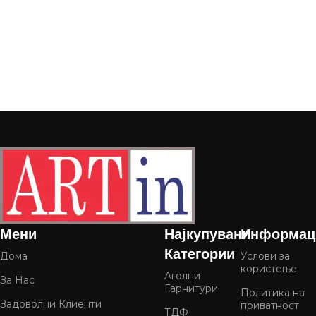
Мени
Најкупувани
Информац
Категории
Дома
Услови за
користење
Аголни
За Нас
Гарнитури
Политика на
Задоволни Клиенти
приватност
ТДФ