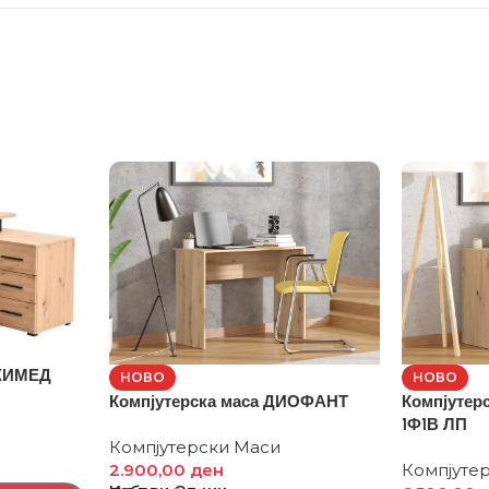
РХИМЕД
НОВО
НОВО
Компјутерска маса ДИОФАНТ
Компјутер
1Ф1В ЛП
Компјутерски Маси
2.900,00
ден
Компјуте