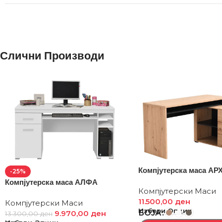
Слични Производи
Компјутерска маса А
-25%
Компјутерска маса АЛФА
Компјутерски Маси
11.500,00
ден
Компјутерски Маси
Избери Опции
БОЈА
9.970,00
ден
13.300,00
ден