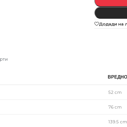
Додади на 
рти
ВРЕДН
52 cm
76 cm
139.5 cm