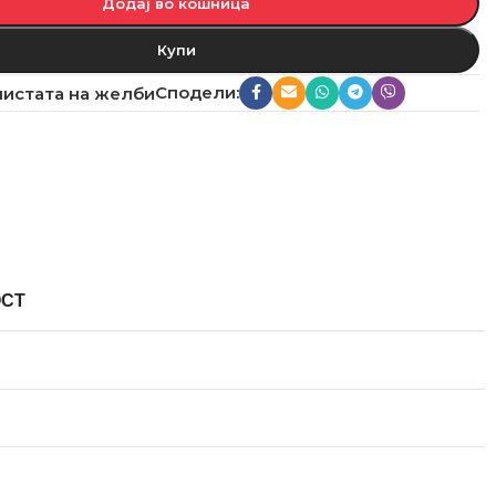
Додај во кошница
Купи
Сподели:
листата на желби
ОСТ