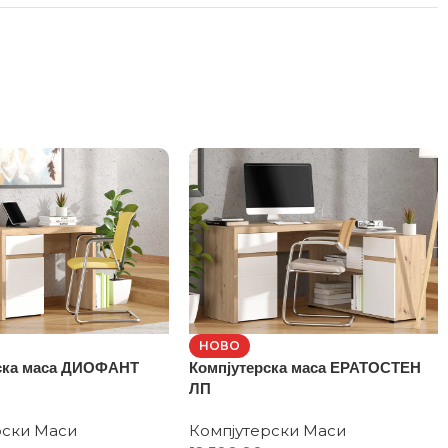
НОВО
ска маса ДИОФАНТ
Компјутерска маса ЕРАТОСТЕН
ЛП
рски Маси
Компјутерски Маси