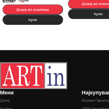
Избери Опции
БОЈА
Додај во кошн
Додај во кошница
Купи
Купи
Мени
Најкупува
Дома
Аголни Гарнит
За Нас
ТДФ Гарнитур