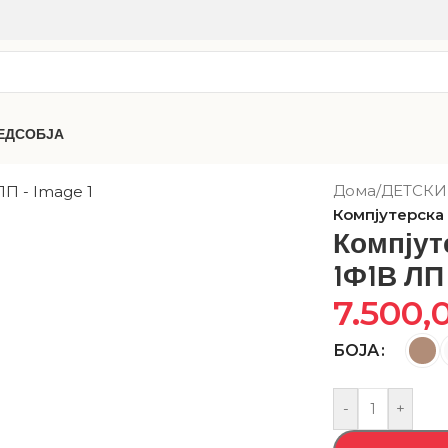
ЕДСОБЈА
Дома
/
ДЕТСКИ
Компјутерска
Компјут
1Ф1В ЛП
7.500,
БОЈА
-
+