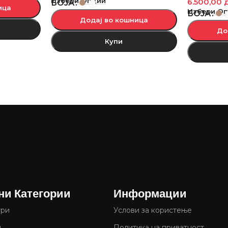
Избери Опции
6.500,00
БОЈА
ица
Избери О
БОЈА
Додај во кошница
До
Купи
ни Категории
Информации
ури
Услови за користење
и
Политика на приватност