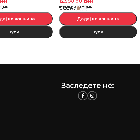
ден
12.500,00
ден
пции
Избери Опции
БОЈА
дај во кошница
Додај во кошница
Купи
Купи
Заследете нѐ: