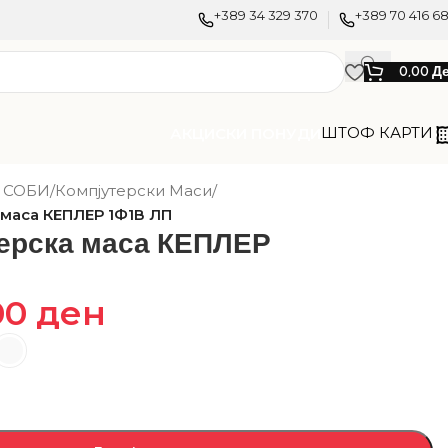
+389 34 329 370
+389 70 416 6
0,00
Д
ШТОФ КАРТИ
АКЦИСКИ ПОНУДИ
 СОБИ
/
Компјутерски Маси
/
 маса КЕПЛЕР 1Ф1В ЛП
ерска маса КЕПЛЕР
00
ден