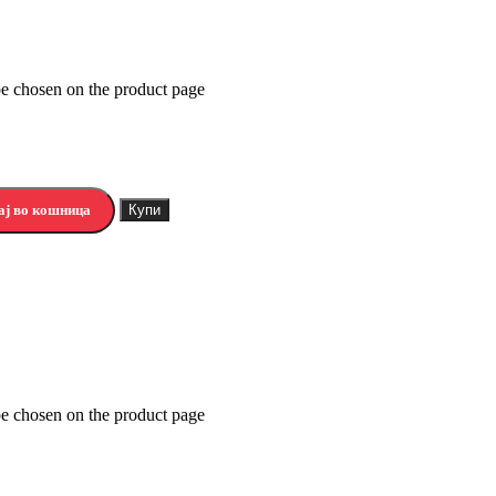
be chosen on the product page
Додај во кошница
Купи
ај во кошница
Купи
 may be chosen on the product page
be chosen on the product page
одај во кошница
Купи