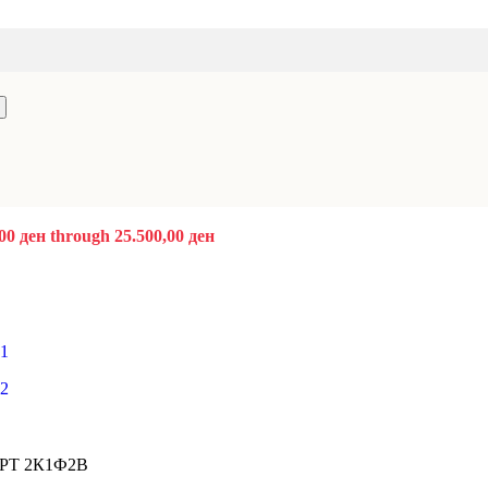
 кошница
Купи
,00 ден through 25.500,00 ден
 may be chosen on the product page
Додај во кошница
Купи
ОРТ 2К1Ф2В