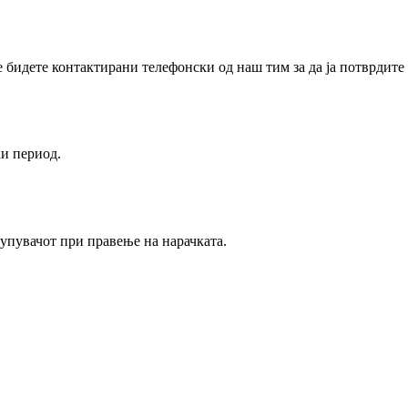
е бидете контактирани телефонски од наш тим за да ја потврдите 
 may be chosen on the product page
и период.
купувачот при правење на нарачката.
Додај во кошница
Купи
 may be chosen on the product page