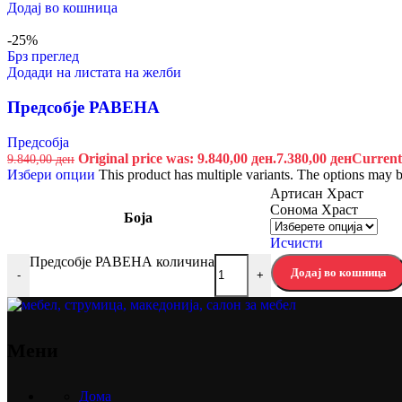
Додај во кошница
-25%
Брз преглед
Додади на листата на желби
Предсобје РАВЕНА
Предсобја
Original price was: 9.840,00 ден.
7.380,00
ден
Current 
9.840,00
ден
Избери опции
This product has multiple variants. The options may 
Артисан Храст
Сонома Храст
Боја
Исчисти
Предсобје РАВЕНА количина
Додај во кошница
-
+
Мени
Дома