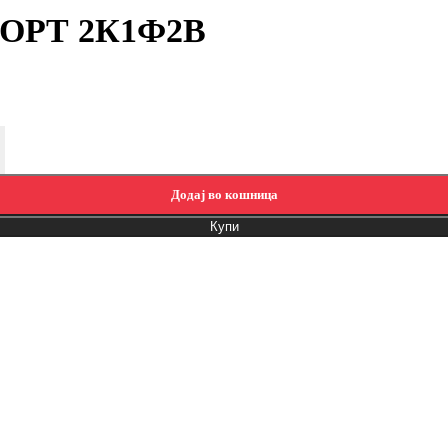
ДФОРТ 2К1Ф2В
urrent price is: 9.210,00 ден.
 may be chosen on the product page
Додај во кошница
 во кошница
Купи
Купи