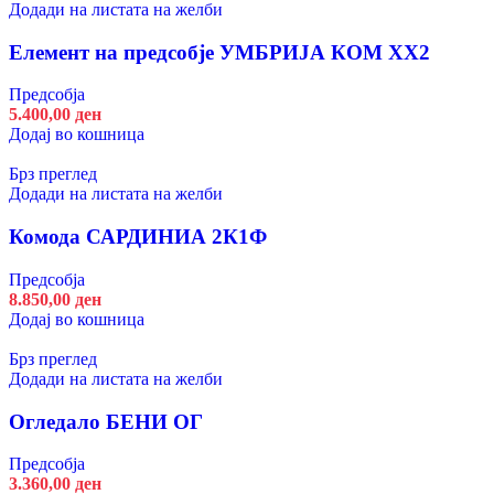
Додади на листата на желби
Предсобја
Елемент на предсобје УМБРИЈА КОМ ХХ2
6.200,00
ден
Предсобја
5.400,00
ден
Додај во кошница
Брз преглед
Додади на листата на желби
Комода САРДИНИА 2К1Ф
Предсобја
8.850,00
ден
Додај во кошница
Брз преглед
Додади на листата на желби
Огледало БЕНИ ОГ
Предсобја
3.360,00
ден