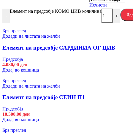
Исчисти
Предсобја
Елемент на предсобје КОМО ЦИВ количина
Артисан Храст
Дод
-
+
Кашмир Бело
Боја
Исчисти
Брз преглед
Елемент на предсобје АРАН ЦИВ количина
Додади на листата на желби
-
+
Елемент на предсобје САРДИНИА ОГ ЦИВ
4.580,00
ден
Предсобја
Додај во кошница
4.080,00
ден
Брз преглед
Додај во кошница
Додади на листата на желби
Брз преглед
Елемент на предсобје БЕЛФОРТ 1К1Ф
Додади на листата на желби
Предсобја
Елемент на предсобје СЕИН П1
8.580,00
ден
Предсобја
Додај во кошница
10.500,00
ден
Брз преглед
Додај во кошница
Додади на листата на желби
Брз преглед
Елемент на предсобје БЕЛФОРТ КОМ