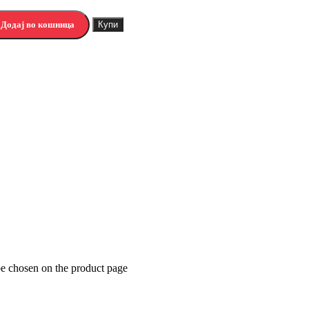
Додај во кошница
Купи
 may be chosen on the product page
Додај во кошница
Купи
 may be chosen on the product page
be chosen on the product page