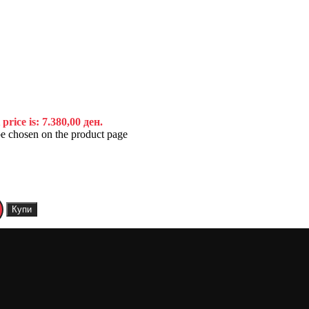
price is: 7.380,00 ден.
be chosen on the product page
Купи