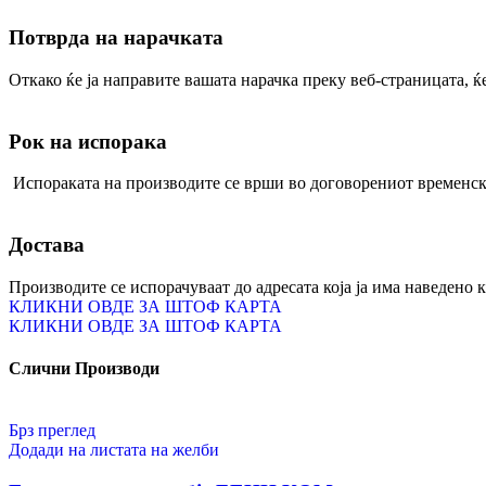
Предсобја
Потврда на нарачката
11.340,00
ден
Откако ќе ја направите вашата нарачка преку веб-страницата, ќ
Избери опции
This product has multiple variants. The options
Брз преглед
Додади на листата на желби
Рок на испорака
Елемент на предсобје АРАН 1К1Ф
Испораката на производите се врши во договорениот временск
Предсобја
Артисан Храст
Достава
Кашмир Бело
Боја
Производите се испорачуваат до адресата која ја има наведено 
Исчисти
КЛИКНИ ОВДЕ ЗА ШТОФ КАРТА
Елемент на предсобје АРАН 1К1Ф количина
КЛИКНИ ОВДЕ ЗА ШТОФ КАРТА
-
+
5.920,00
ден
Слични Производи
Избери опции
This product has multiple variants. The options
Брз преглед
Брз преглед
Додади на листата на желби
Додади на листата на желби
Елемент на предсобје АРАН КОМ