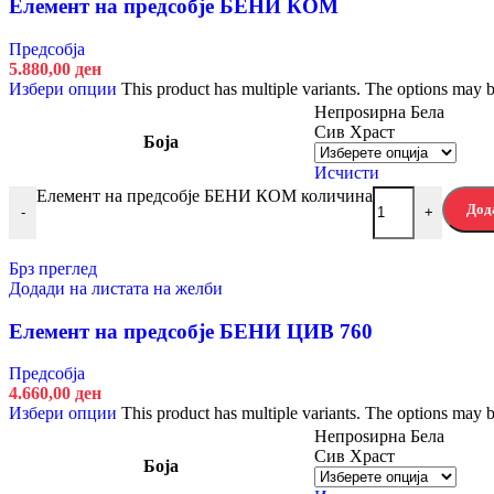
Елемент на предсобје БЕНИ КОМ
Предсобја
Предсобја
Артисан Храст
5.880,00
ден
Кашмир Бело
Избери опции
This product has multiple variants. The options may 
Боја
Непроѕирна Бела
Исчисти
Сив Храст
Боја
Елемент на предсобје АРАН КОМ количина
-
+
Исчисти
Елемент на предсобје БЕНИ КОМ количина
5.840,00
ден
Дод
-
+
Избери опции
This product has multiple variants. The options
Брз преглед
Брз преглед
Додади на листата на желби
Додади на листата на желби
Елемент на предсобје АРАН ОГ
Елемент на предсобје БЕНИ ЦИВ 760
Предсобја
Предсобја
Артисан Храст
4.660,00
ден
Кашмир Бело
Избери опции
This product has multiple variants. The options may 
Боја
Непроѕирна Бела
Исчисти
Сив Храст
Боја
Елемент на предсобје АРАН ОГ количина
Д
-
+