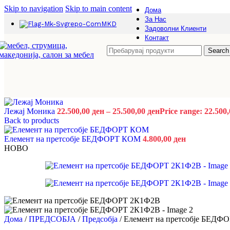
Исчисти
Skip to navigation
Skip to main content
Дома
Компјутерска маса ЕЛАН количина
За Нас
Додај во
MKD
-
+
Задоволни Клиенти
Контакт
НОВО
Search
Брз преглед
Додади на листата на желби
Компјутерска маса ЕРАТОСТЕН ЛП
Компјутерски Маси
Лежај Моника
22.500,00
ден
–
25.500,00
ден
Price range: 22.500
12.500,00
ден
Back to products
Избери опции
This product has multiple variants. The options
Артисан Храст
Елемент на претсобје БЕДФОРТ КОМ
4.800,00
ден
Непроѕирна Бела
НОВО
Боја
Исчисти
Компјутерска маса ЕРАТОСТЕН ЛП количина
-
+
-25%
НОВО
Дома
/
ПРЕДСОБЈА
/
Предсобја
/
Елемент на претсобје БЕДФ
Брз преглед
Додади на листата на желби