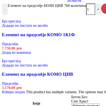
Исчисти
Елемент на предсобје БЕНИ ЦИВ 760 количина
2.570,00
ден
-
+
Избери опции
This product has multiple variants. The options
Брз преглед
Брз преглед
Додади на листата на желби
Додади на листата на желби
Елемент на предсобје АРАН П1 ОГ
Елемент на предсобје КОМО 1К1Ф
Предсобја
Предсобја
Артисан Храст
7.750,00
ден
Кашмир Бело
Додај во кошница
Боја
Исчисти
Брз преглед
Елемент на предсобје АРАН П1 ОГ количина
Додади на листата на желби
-
+
Елемент на предсобје КОМО ЦИВ
9.110,00
ден
Предсобја
Избери опции
This product has multiple variants. The options
3.170,00
ден
Брз преглед
Избери опции
This product has multiple variants. The options may 
Додади на листата на желби
Бетон Бел
Сив Храст
Елемент на предсобје АРАН ЦИВ
Боја