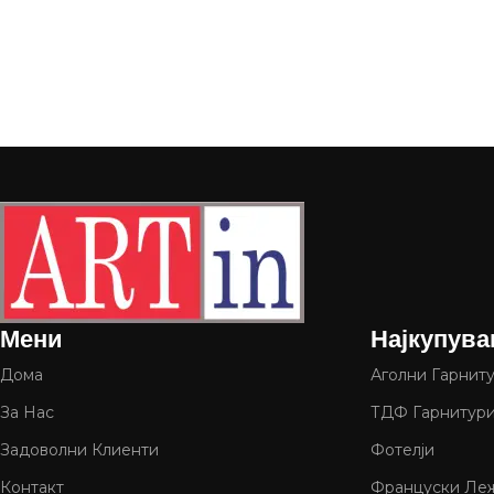
Мени
Најкупува
Дома
Аголни Гарнит
За Нас
ТДФ Гарнитур
Задоволни Клиенти
Фотелји
Контакт
Француски Леж