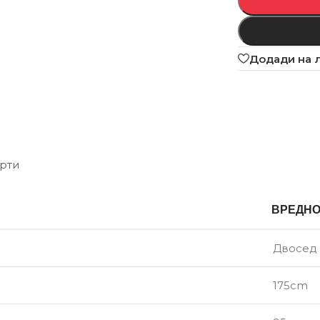
Додади на 
рти
ВРЕДН
Двосед
175cm