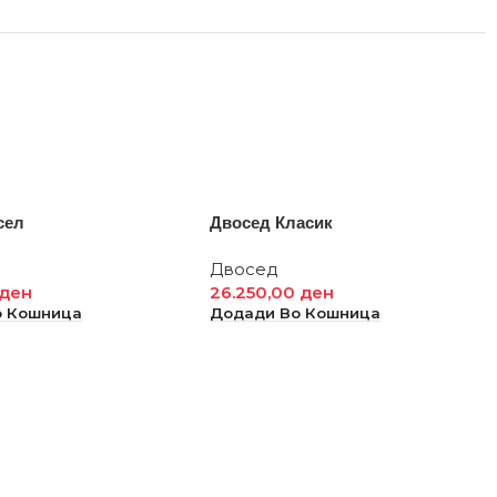
сел
Двосед Класик
Двосед
ден
26.250,00
ден
о Кошница
Додади Во Кошница