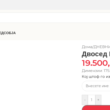
ЕДСОБЈА
Дома
/
ДНЕВН
Двосед 
19.500
Димензии: 17
Кој штоф го и
-
+