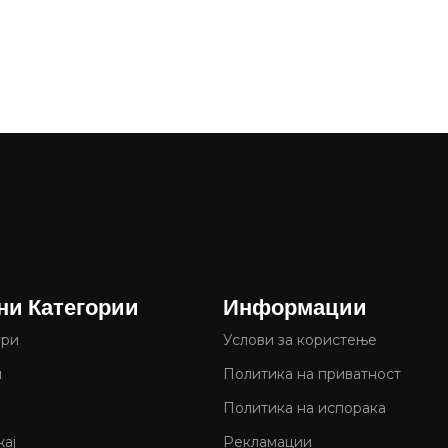
ни Категории
Информации
ури
Услови за користење
и
Политика на приватност
Политика на испорака
ај
Рекламации