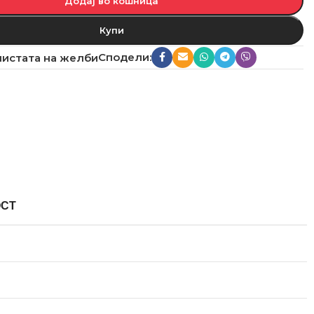
Додај во кошница
Купи
Сподели:
листата на желби
ОСТ