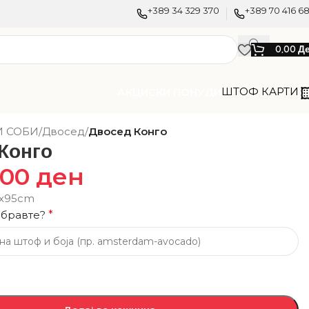
+389 34 329 370
+389 70 416 6
0,00
Д
ШТОФ КАРТИ
АКЦИСКИ ПОНУДИ
И СОБИ
/
Двосед
/
Двосед Конго
Конго
,00
ден
5х95cm
збравте?
*