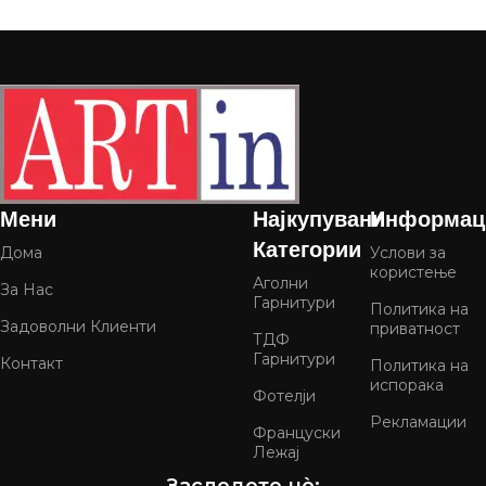
Мени
Најкупувани
Информац
Категории
Дома
Услови за
користење
Аголни
За Нас
Гарнитури
Политика на
Задоволни Клиенти
приватност
ТДФ
Гарнитури
Контакт
Политика на
испорака
Фотелји
Рекламации
Француски
Лежај