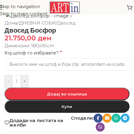
Skip to navigation
Skip to main content
Дома
/
ДНЕВНИ СОБИ
/
Двосед
Двосед Босфор
21.750,00
ден
Димензии: 180х95cm
Кој штоф го избравте?
*
-
+
Додај во кошница
Купи
Сподели:
Додади на листата на
желби