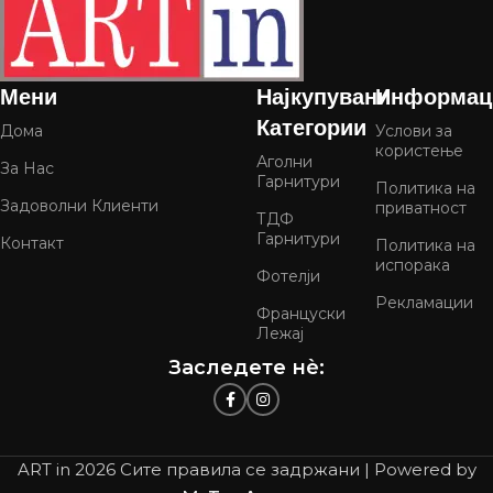
Мени
Најкупувани
Информац
Категории
Дома
Услови за
користење
Аголни
За Нас
Гарнитури
Политика на
Задоволни Клиенти
приватност
ТДФ
Гарнитури
Контакт
Политика на
испорака
Фотелји
Рекламации
Француски
Лежај
Заследете нѐ:
ART in
2026 Сите правила се задржани | Powered by