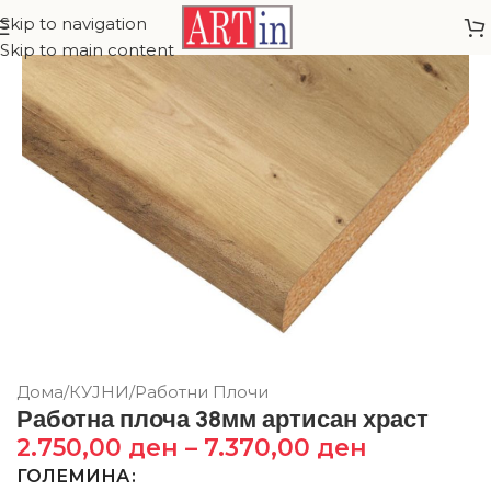
Skip to navigation
Skip to main content
Дома
/
КУЈНИ
/
Работни Плочи
Работна плоча 38мм артисан храст
2.750,00
ден
–
7.370,00
ден
ГОЛЕМИНА