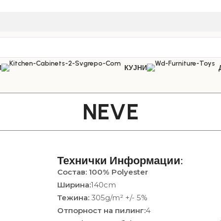
И
КУЈНИ
NEVE
Технички Информации:
Состав: 100% Polyester
Ширина:
140cm
Тежина:
305g/m² +/- 5%
Отпорност на пилинг:
4