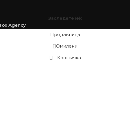
Заследете нѐ:
Tox Agency
Продавница
Омилени
Кошничка