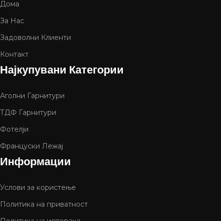
Дома
За Нас
Задоволни Клиенти
Контакт
Најкупувани Категории
Аголни Гарнитури
ТДФ Гарнитури
Фотелји
Француски Лежај
Информации
Услови за користење
Политика на приватност
Политика на испорака