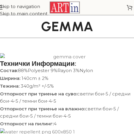
Skip to navigation
Skip to main content
GEMMA
Технички Информации:
Состав:
88%Polyester 9%Rayon 3%Nylon
Ширина:
140cm ± 2%
Тежина:
340g/m² +/-5%
Отпорност при триење на суво:
светли бои-5 / средни
бои-4-5 / темни бои-4-5
Отпорност при триење на влажно:
светли бои-5 /
средни бои-5 / темни бои-4-5
Отпорност на пилинг:
4