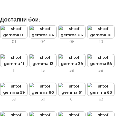
Достапни бои:
01
04
06
10
11
13
39
58
59
60
61
63