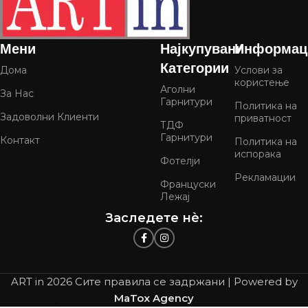
Мени
Најкупувани
Информац
Категории
Дома
Услови за
користење
Аголни
За Нас
Гарнитури
Политика на
Задоволни Клиенти
приватност
ТДФ
Гарнитури
Контакт
Политика на
испорака
Фотелји
Рекламации
Француски
Лежај
Заследете нѐ:
ART in
2026 Сите правила се задржани | Powered by
MaTox Agency