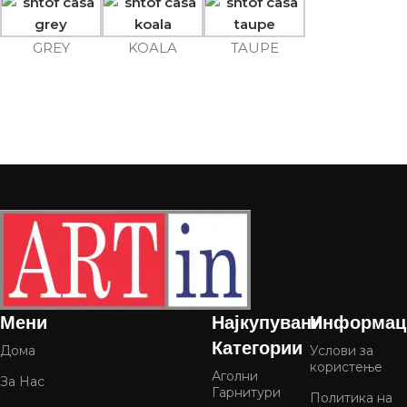
GREY
KOALA
TAUPE
Мени
Најкупувани
Информац
Категории
Дома
Услови за
користење
Аголни
За Нас
Гарнитури
Политика на