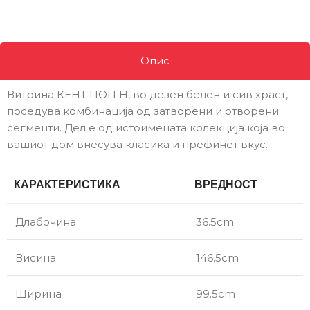
Опис
Витрина КЕНТ ПОП Н, во дезен белен и сив храст,
поседува комбинација од затворени и отворени
сегменти. Дел е од истоимената колекција која во
вашиот дом внесува класика и префинет вкус.
КАРАКТЕРИСТИКА
ВРЕДНОСТ
Длабочина
36.5cm
Висина
146.5cm
Ширина
99.5cm