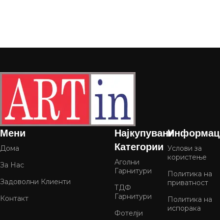
Мени
Најкупувани
Информац
Категории
Дома
Услови за
користење
Аголни
За Нас
Гарнитури
Политика на
Задоволни Клиенти
приватност
ТДФ
Гарнитури
Контакт
Политика на
испорака
Фотелји