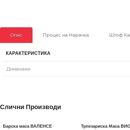
Опис
Процес на Нарачка
Штоф Ка
КАРАКТЕРИСТИКА
Димензии
Слични Производи
Барска маса ВАЛЕНСЕ
Трпезариска Mаса ВИ