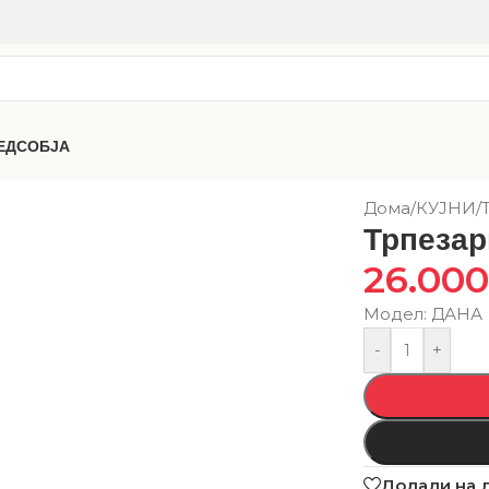
ЕДСОБЈА
Дома
/
КУЈНИ
/
Трпезар
26.00
Модел: ДАНА
-
+
Додади на 