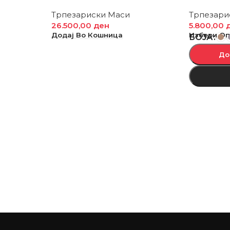
Трпезариски Маси
Трпезари
26.500,00
ден
5.800,00
Додај Во Кошница
Избери О
БОЈА
До