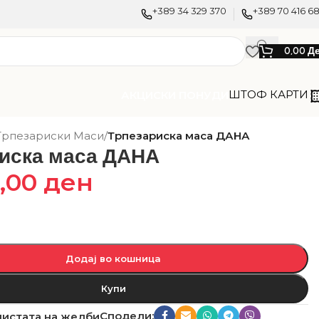
+389 34 329 370
+389 70 416 6
0,00
Д
ШТОФ КАРТИ
АКЦИСКИ ПОНУДИ
Трпезариски Маси
/
Трпезариска маса ДАНА
иска маса ДАНА
0,00
ден
Додај во кошница
Купи
Сподели:
листата на желби