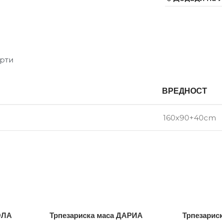
рти
ВРЕДНОСТ
160х90+40cm
ОЛА
Трпезариска маса ДАРИА
Трпезарис