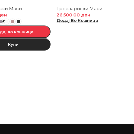
ски Маси
Трпезариски Маси
ден
26.500,00
ден
пции
Додај Во Кошница
дај во кошница
Купи