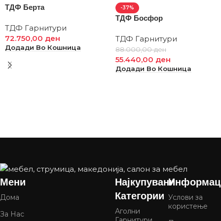
ТДФ Берта
-37%
ТДФ Босфор
ТДФ Гарнитури
72.750,00
ден
ТДФ Гарнитури
Додади Во Кошница
88.000,00
ден
55.440,00
ден
Додади Во Кошница
Мени
Најкупувани
Информац
Категории
Дома
Услови за
користење
Аголни
За Нас
Гарнитури