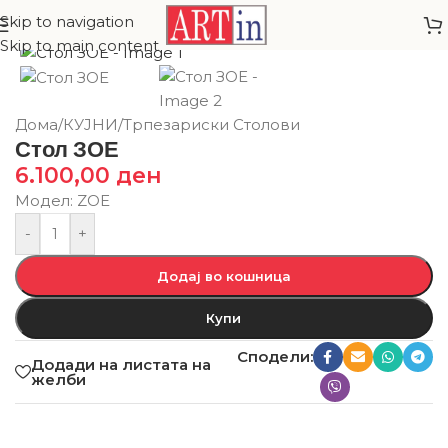
Skip to navigation
Skip to main content
Дома
/
КУЈНИ
/
Трпезариски Столови
Стол ЗОЕ
6.100,00
ден
Модел: ZOE
-
+
Додај во кошница
Купи
Сподели:
Додади на листата на
желби