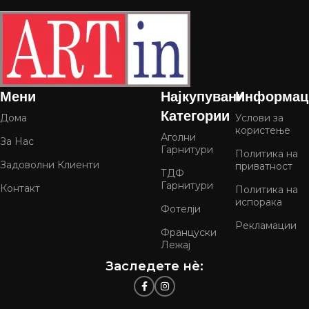
Мени
Најкупувани
Информац
Категории
Дома
Услови за
користење
Аголни
За Нас
Гарнитури
Политика на
Задоволни Клиенти
приватност
ТДФ
Гарнитури
Контакт
Политика на
испорака
Фотелји
Рекламации
Француски
Лежај
Заследете нѐ: