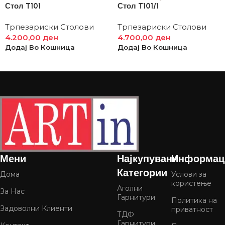
Стол T101
Стол T101/1
Трпезариски Столови
Трпезариски Столови
4.200,00
ден
4.700,00
ден
Додај Во Кошница
Додај Во Кошница
Мени
Најкупувани
Информац
Категории
Дома
Услови за
користење
Аголни
За Нас
Гарнитури
Политика на
Задоволни Клиенти
приватност
ТДФ
Гарнитури