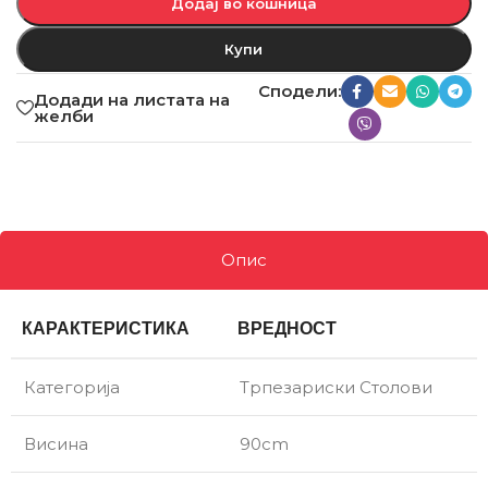
Додај во кошница
Купи
Сподели:
Додади на листата на
желби
Опис
КАРАКТЕРИСТИКА
ВРЕДНОСТ
Категорија
Трпезариски Столови
Висина
90cm