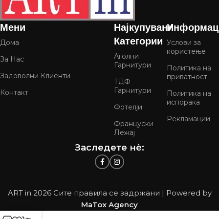
Мени
Најкупувани
Информац
Категории
Дома
Услови за
користење
Аголни
За Нас
Гарнитури
Политика на
Задоволни Клиенти
приватност
ТДФ
Гарнитури
Контакт
Политика на
испорака
Фотелји
Рекламации
Француски
Лежај
Заследете нѐ:
ART in
2026 Сите правила се задржани | Powered by
MaTox Agency