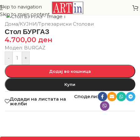
Skip to navigation
Skip to main content
Дома
/
КУЈНИ
/
Трпезариски Столови
Стол БУРГАЗ
4.700,00
ден
Модел: BURGAZ
-
+
Додај во кошница
Купи
Сподели:
Додади на листата на
желби