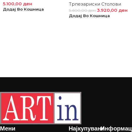
5.100,00
ден
Трпезариски Столови
Додај Во Кошница
3.920,00
ден
5.600,00
ден
Додај Во Кошница
Мени
Најкупувани
Информац