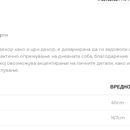
рти
декор како и црн декор, е дизајнирана да ги задоволи
актично опремување на дневната соба, благодарение 
ој овозможува акцентирање на личните детали, како и 
тлување.
ВРЕДН
40cm
167cm