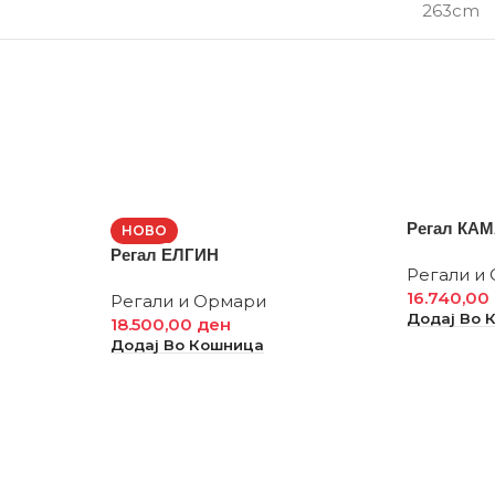
263cm
Регал КА
НОВО
Регал ЕЛГИН
Регали и
16.740,00
Регали и Ормари
Додај Во 
18.500,00
ден
Додај Во Кошница