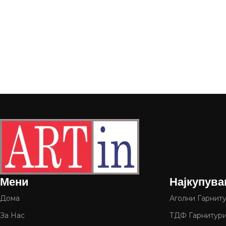
Мени
Најкупува
Дома
Аголни Гарнит
За Нас
ТДФ Гарнитур