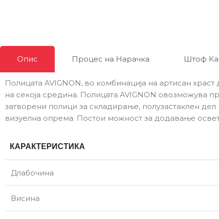
Опис
Процес на Нарачка
Штоф Ка
Полицата AVIGNON, во комбинација на артисан храст 
на секоја средина. Полицата AVIGNON овозможува пр
затворени полици за складирање, полузастаклен дел к
визуелна опрема. Постои можност за додавање осве
КАРАКТЕРИСТИКА
Длабочина
Висина