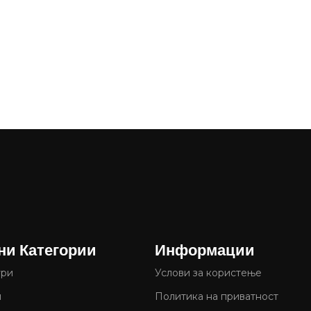
ни Категории
Информации
ури
Услови за користење
и
Политика на приватност