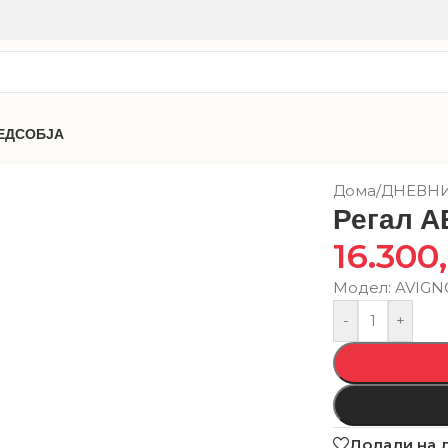
ЕДСОБЈА
Дома
/
ДНЕВН
Регал 
16.300
Модел: AVIGN
-
+
Додади на 