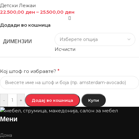
Детски Лежаи
22.500,00
ден
–
25.500,00
ден
Додади во кошница
ДИМЕНЗИИ
Исчисти
Кој штоф го избравте?
*
-
+
Додај во кошница
Купи
Мени
Дома