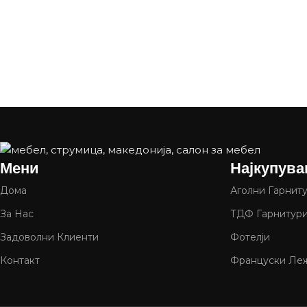
Мени
Најкупува
Дома
Аголни Гарнит
За Нас
ТДФ Гарнитур
Задоволни Клиенти
Фотелји
Контакт
Француски Леж