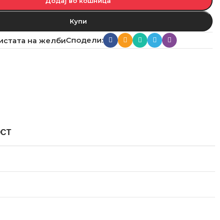
Додај во кошница
Купи
Сподели:
истата на желби
ОСТ