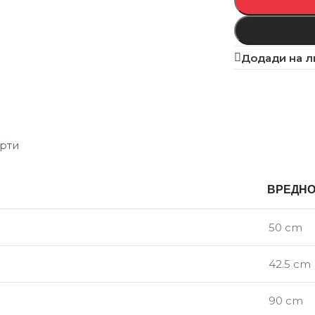
Додади на л
рти
ВРЕДН
50 cm
42.5 cm
90 cm