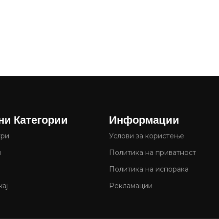
ни Категории
Информации
ури
Услови за користење
и
Политика на приватност
Политика на испорака
ај
Рекламации