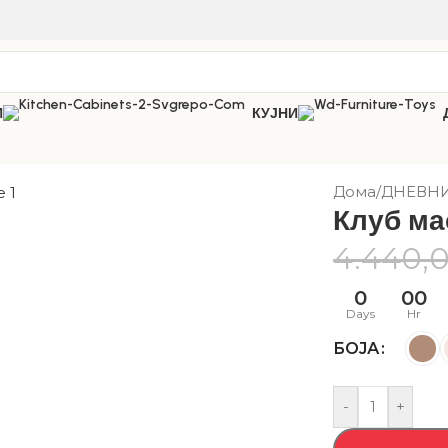
И
КУЈНИ
Дома
/
ДНЕВН
Клуб м
4.440,
0
00
Days
Hr
БОЈА
-
+