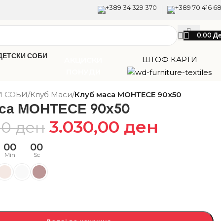
+389 34 329 370
+389 70 416 6
0,00
Д
ДЕТСКИ СОБИ
ШТОФ КАРТИ
АКЦИСКИ
ПОНУДИ
И СОБИ
/
Клуб Маси
/
Клуб маса МОНТЕСЕ 90х50
аса МОНТЕСЕ 90х50
3.030,00
ден
00
ден
00
00
Min
Sc