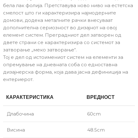
бела лак фолија. Претставува ново ниво на естетска
смелост што ги карактеризира најмодерните
домови, додека металните рачки внесуваат
дополнителна сериозност во дизајнот на овој
елемент систем. Преградниот дел затворен од
двете страни се карактеризира со системот за
затворање „меко затворање“.
Тој е дел од истоимениот систем на елементи за
опремување на дневната соба со едноставна
дизајнерска форма, која дава јасна дефиниција на
ентериерот.
КАРАКТЕРИСТИКА
ВРЕДНОСТ
Длабочина
60cm
Висина
48.5cm