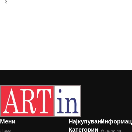
Мени
Најкупувани
Информац
Категории
Дома
Услови за