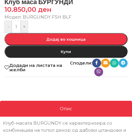
Клуб маса БУРГУНДИ
10.850,00
ден
Модел: BURGUNDY FSH BLF
-
+
Додај во кошница
Купи
Сподели:
Додади на листата на
желби
Опис
Клуб-масата BURGUNDY се карактеризира со
комбинација на топол декор од дабови штандови и