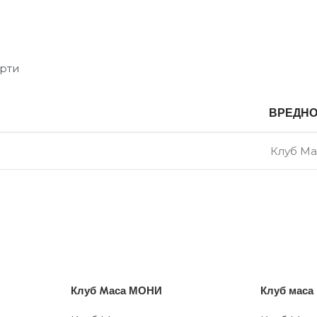
рти
ВРЕДН
Клуб М
Клуб Mаса МОНИ
Клуб мас