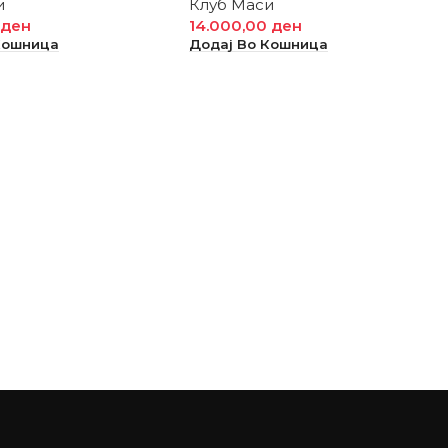
и
Клуб Маси
0
ден
14.000,00
ден
Кошница
Додај Во Кошница