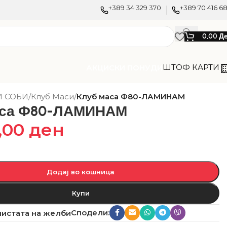
+389 34 329 370
+389 70 416 6
0,00
Д
ШТОФ КАРТИ
АКЦИСКИ ПОНУДИ
И СОБИ
/
Клуб Маси
/
Клуб маса Ф80-ЛАМИНАМ
аса Ф80-ЛАМИНАМ
,00
ден
Додај во кошница
Купи
Сподели:
листата на желби