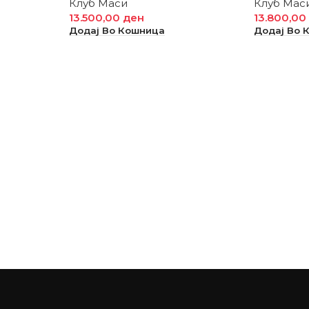
Клуб Маси
Клуб Мас
13.500,00
ден
13.800,0
Додај Во Кошница
Додај Во 