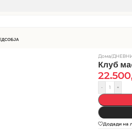
ЕДСОБЈА
Дома
/
ДНЕВН
Клуб м
22.500
-
+
Додади на 