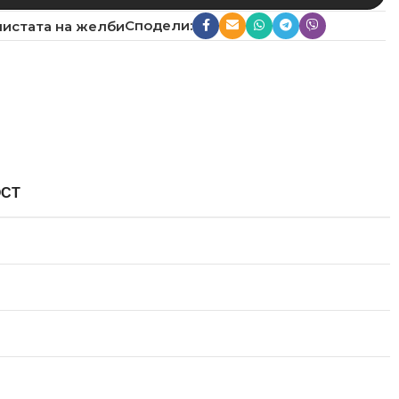
Сподели:
листата на желби
ОСТ