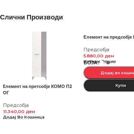
Слични Производи
Елемент на предсобј
Предсобја
5.880,00
ден
Избери Опции
БОЈА
Додај во кошн
Купи
Eлемент на претсобје КОМО П2
ОГ
Предсобја
11.340,00
ден
Додај Во Кошница