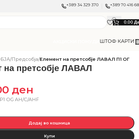
+389 34 329 370
+389 70 416 6
0,00
Д
ШТОФ КАРТИ
АКЦИСКИ ПОНУДИ
БЈА
/
Предсобја
/
Елемент на претсобје ЛАВАЛ П1 ОГ
 на претсобје ЛАВАЛ
00
ден
 P1 OG AH/C/AHF
Додај во кошница
Купи