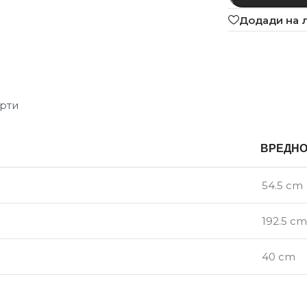
Додади на 
рти
ВРЕДН
54.5 cm
192.5 cm
40 cm