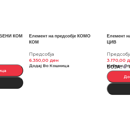
е БЕНИ КОМ
Елемент на предсобје КОМО
Елемент н
КОМ
ЦИВ
Предсобја
Предсобј
6.350,00
ден
3.170,00
д
Додај Во Кошница
Избери О
БОЈА
ица
До