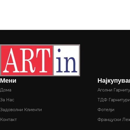
Мени
Најкупува
Дома
Аголни Гарнит
За Нас
ТДФ Гарнитур
Задоволни Клиенти
Фотелји
Контакт
Француски Леж