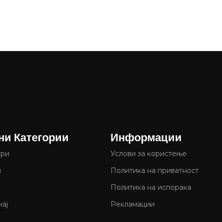
ни Категории
Информации
ури
Услови за користење
и
Политика на приватност
Политика на испорака
ај
Рекламации