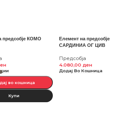
а предсобје КОМО
Елемент на предсобје
САРДИНИА ОГ ЦИВ
а
Предсобја
ен
4.080,00
ден
пции
Додај Во Кошница
дај во кошница
Купи