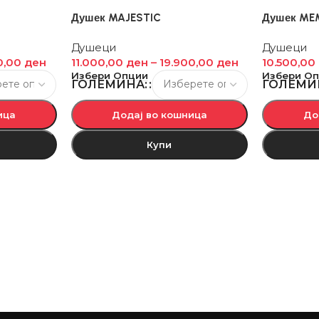
Душек MAJESTIC
Душек ME
Душеци
Душеци
0,00
ден
11.000,00
ден
–
19.900,00
ден
10.500,00
Избери Опции
Избери О
ГОЛЕМИНА:
ГОЛЕМИ
ица
Додај во кошница
До
Купи