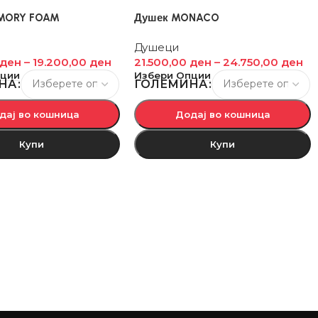
MORY FOAM
Душек MONACO
Душеци
ден
–
19.200,00
ден
21.500,00
ден
–
24.750,00
ден
пции
Избери Опции
НА
ГОЛЕМИНА
дај во кошница
Додај во кошница
Купи
Купи