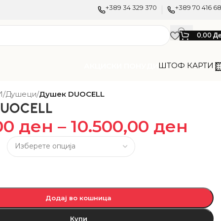
+389 34 329 370
+389 70 416 6
0,00
Д
ШТОФ КАРТИ
АКЦИСКИ ПОНУДИ
И
/
Душеци
/
Душек DUOCELL
DUOCELL
00
ден
–
10.500,00
ден
Додај во кошница
Купи