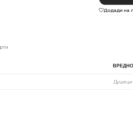
Додади на 
рти
ВРЕДН
Душеци