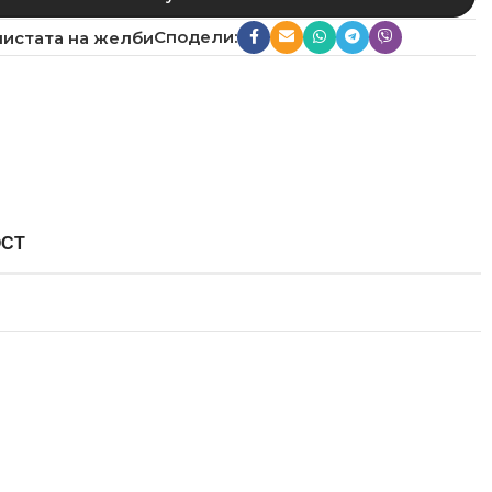
Сподели:
листата на желби
ОСТ