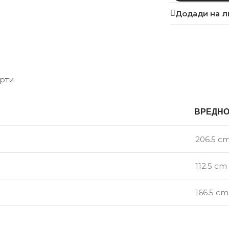
Додади на л
рти
ВРЕДН
206.5 c
112.5 cm
166.5 cm