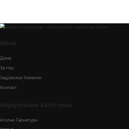
Мени
Дома
За Нас
Задоволни Клиенти
Контакт
Најкупувани Категории
Аголни Гарнитури