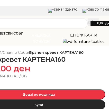
+389 34 329 370
+389 70 416 6
0,00
Д
ДЕТСКИ СОБИ
ШТОФ КАРТИ
АКЦИСКИ
ПОНУДИ
И
/
Спални Соби
/
Брачен кревет КАРТЕНА160
кревет КАРТЕНА160
,00
ден
NA 160 AH/OB
Додај во кошница
Купи