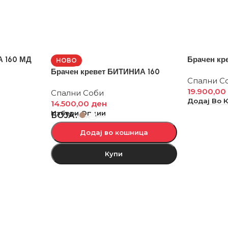
А 160 МД
Брачен кр
НОВО
Брачен кревет БИТИНИА 160
Спални С
19.900,0
Спални Соби
Додај Во 
14.500,00
ден
Избери Опции
БОЈА
Додај во кошница
Купи