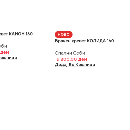
евет КАНОН 160
НОВО
Брачен кревет КОЛИДА 160
оби
0
ден
Спални Соби
Кошница
19.800,00
ден
Додај Во Кошница