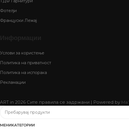
ТДФ Гарнитури
Фотелји
Француски Лежај
Информации
Услови за користење
Политика на приватност
Политика на испорака
Рекламации
ART in
2026 Сите правила се задржани | Powered by
Ma
МЕНИ
КАТЕГОРИИ