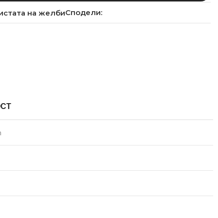
Сподели:
истата на желби
ОСТ
m