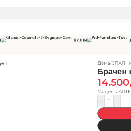
И
КУЈНИ
Дома
/
СПАЛН
Брачен 
14.500
Модел: CARTE
-
+