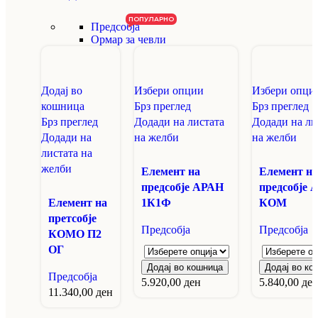
ПОПУЛАРНО
Предсобја
Ормар за чевли
Додај во
Избери опции
Избери опци
кошница
Брз преглед
Брз преглед
Брз преглед
Додади на листата
Додади на ли
Додади на
на желби
на желби
листата на
желби
Елемент на
Елемент на
предсобје АРАН
предсобје 
Eлемент на
1К1Ф
КОМ
претсобје
Предсобја
Предсобја
КОМО П2
ОГ
Додај во кошница
Додај во ко
Предсобја
5.920,00
ден
5.840,00
де
11.340,00
ден