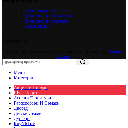
Информации
Услови за користење
Политика на приватност
Политика на испорака
Рекламации
Заследете нѐ:
ART in
2026 Сите правила се задржани | Powered by
MaTox
Agency
Мени
Категории
Акциски Понуди
Штоф Карти
Аголни Гарнитури
Гардеробери И Ормари
Двосед
Детски Лежаи
Душеци
Клуб Маси