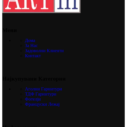
Мени
Дома
За Нас
Задоволни Клиенти
Контакт
Најкупувани Категории
Аголни Гарнитури
ТДФ Гарнитури
Фотелји
Француски Лежај