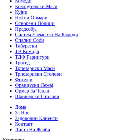
Комоди
Компјутерски Маси
Кујни
Ноќни Ормари
Отворени Полици
Предсобја
Систем Елементи На Комоди
Спални Соби
Табуретки
ТВ Комоди
ТДФ Гарнитури
Тросед
Трпезариски Маси
Трпезариски Столови
Фотелји
Француски Лежај
Ормар За Чевли
Шанкерски Столови
Дома
За Нас
Задоволни Клиенти
Контакт
Листа На Желби