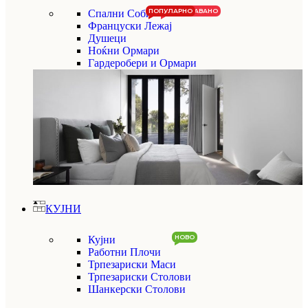
ПОПУЛАРНО
НАЈПРОДАВАНО
Спални Соби
Француски Лежај
Душеци
Ноќни Ормари
Гардеробери и Ормари
КУЈНИ
НОВО
Кујни
Работни Плочи
Трпезариски Маси
Трпезариски Столови
Шанкерски Столови