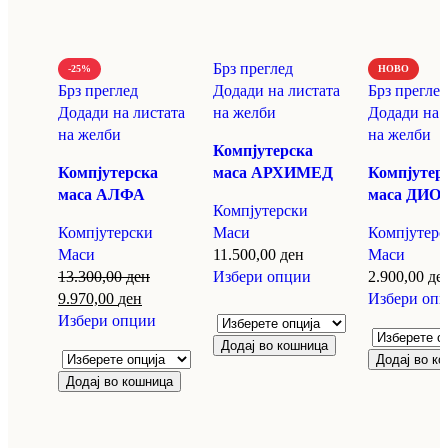
Брз преглед
-25%
НОВО
Брз преглед
Додади на листата
Брз преглед
Додади на листата
на желби
Додади на 
на желби
на желби
Компјутерска
Компјутерска
маса АРХИМЕД
Компјутер
маса АЛФА
маса ДИ
Компјутерски
Компјутерски
Маси
Компјутерс
Маси
11.500,00
ден
Маси
13.300,00
ден
Избери опции
2.900,00
де
9.970,00
ден
Избери оп
Избери опции
Додај во кошница
Додај во к
Додај во кошница