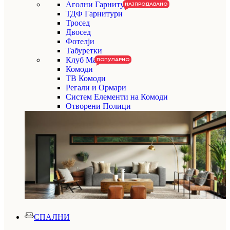
Аголни Гарнитури
НАЈПРОДАВАНО
ТДФ Гарнитури
Тросед
Двосед
Фотелји
Табуретки
Клуб Маси
ПОПУЛАРНО
Комоди
ТВ Комоди
Регали и Ормари
Систем Елементи на Комоди
Отворени Полици
СПАЛНИ